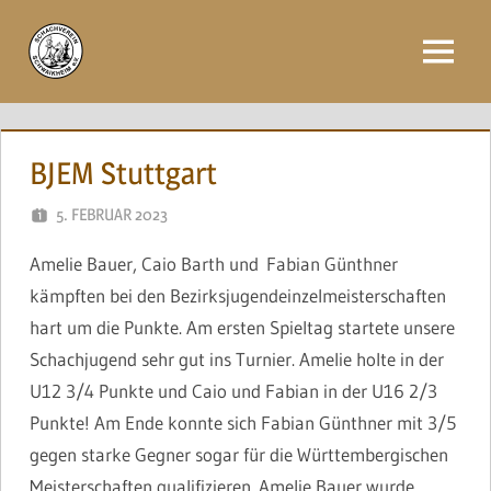
Zum
Inhalt
Menü
springen
BJEM Stuttgart
5. FEBRUAR 2023
NAEGELE
Amelie Bauer, Caio Barth und Fabian Günthner
kämpften bei den Bezirksjugendeinzelmeisterschaften
hart um die Punkte. Am ersten Spieltag startete unsere
Schachjugend sehr gut ins Turnier. Amelie holte in der
U12 3/4 Punkte und Caio und Fabian in der U16 2/3
Punkte! Am Ende konnte sich Fabian Günthner mit 3/5
gegen starke Gegner sogar für die Württembergischen
Meisterschaften qualifizieren. Amelie Bauer wurde