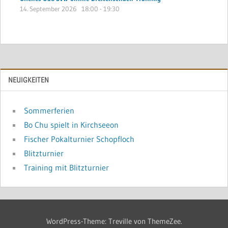
14. September 2026
18:00
-
19:30
NEUIGKEITEN
Sommerferien
Bo Chu spielt in Kirchseeon
Fischer Pokalturnier Schopfloch
Blitzturnier
Training mit Blitzturnier
WordPress-Theme: Treville von ThemeZee.