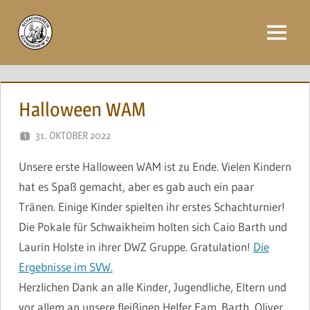
Zum
Inhalt
Menü
springen
Halloween WAM
31. OKTOBER 2022
NAEGELE
Unsere erste Halloween WAM ist zu Ende. Vielen Kindern
hat es Spaß gemacht, aber es gab auch ein paar
Tränen. Einige Kinder spielten ihr erstes Schachturnier!
Die Pokale für Schwaikheim holten sich Caio Barth und
Laurin Holste in ihrer DWZ Gruppe. Gratulation!
Die
Ergebnisse im SVW.
Herzlichen Dank an alle Kinder, Jugendliche, Eltern und
vor allem an unsere fleißigen Helfer Fam. Barth, Oliver