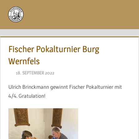
Zum
Inhalt
Menü
springen
Fischer Pokalturnier Burg
Wernfels
18. SEPTEMBER 2022
NAEGELE
Ulrich Brinckmann gewinnt Fischer Pokalturnier mit
4/4. Gratulation!