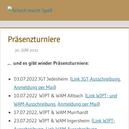
Zum
Inhalt
Menü
springen
Präsenzturniere
30. JUNI 2022
NAEGELE
…
und es gibt wieder Präsenzturniere:
03.07.2022
JGT Jedesheim (
Link JGT-Ausschreibung
,
Anmeldung per Mail
)
10.07.2022
WJPT & WAM Altbach (
Link WJPT- und
WAM-Ausschreibung
,
Anmeldung per Mail
)
17.07.2022
, WJPT & WAM Murrhardt
23.07.2022
WJPT & WAM Ingersheim (
Link WJPT-
Ausschreibung
,
Link WAM-Ausschreibung
,