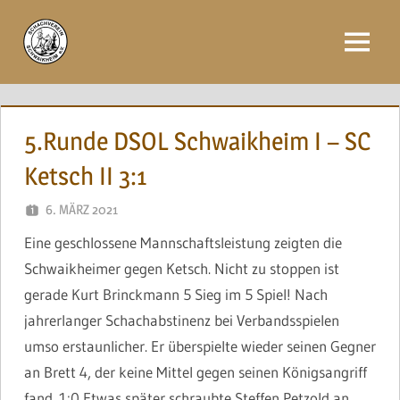
Zum
Inhalt
Menü
springen
5.Runde DSOL Schwaikheim I – SC
Ketsch II 3:1
6. MÄRZ 2021
NAEGELE
Eine geschlossene Mannschaftsleistung zeigten die
Schwaikheimer gegen Ketsch. Nicht zu stoppen ist
gerade Kurt Brinckmann 5 Sieg im 5 Spiel! Nach
jahrerlanger Schachabstinenz bei Verbandsspielen
umso erstaunlicher. Er überspielte wieder seinen Gegner
an Brett 4, der keine Mittel gegen seinen Königsangriff
fand. 1:0 Etwas später schraubte Steffen Petzold an