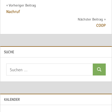
Beitragsnavigation
Vorheriger Beitrag
Nachruf
Nächster Beitrag
COOP
SUCHE
Suchen
Suchen
nach:
KALENDER