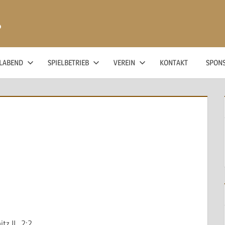
ß
ELABEND
SPIELBETRIEB
VEREIN
KONTAKT
SPON
z II 2:2