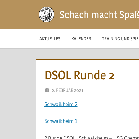
Zum
Schach macht Spa
Inhalt
springen
AKTUELLES
KALENDER
TRAINING UND SPI
DSOL Runde 2
2. FEBRUAR 2021
NAEGELE
Schwaikheim 2
Schwaikheim 1
2.Runde DSOL Schwaikheim – USG Chemnit