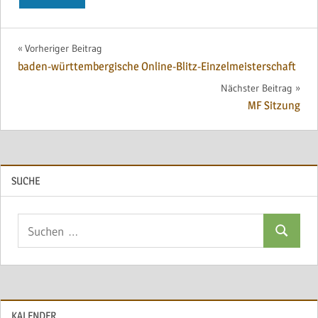
Beitragsnavigation
Vorheriger Beitrag
baden-württembergische Online-Blitz-Einzelmeisterschaft
Nächster Beitrag
MF Sitzung
SUCHE
Suchen
Suchen
nach:
KALENDER