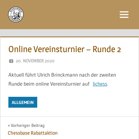
Zum
Inhalt
Menü
springen
Online Vereinsturnier – Runde 2
20. NOVEMBER 2020
NAEGELE
Aktuell führt Ulrich Brinckmann nach der zweiten
Runde beim online Vereinsturnier auf
lichess
.
ALLGEMEIN
Beitragsnavigation
Vorheriger Beitrag
Chessbase Rabattaktion