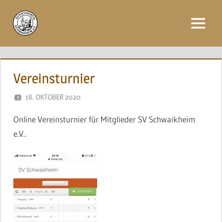
Zum
Inhalt
Menü
springen
Vereinsturnier
18. OKTOBER 2020
NAEGELE
Online Vereinsturnier für Mitglieder SV Schwaikheim
e.V..