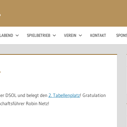
ß
ELABEND
SPIELBETRIEB
VEREIN
KONTAKT
SPON
L
der DSOL und belegt den
2. Tabellenplatz
! Gratulation
haftsführer Robin Netz!