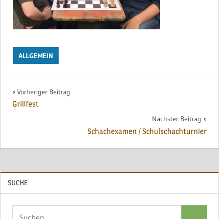
ALLGEMEIN
Beitragsnavigation
Vorheriger Beitrag
Grillfest
Nächster Beitrag
Schachexamen / Schulschachturnier
SUCHE
Suchen