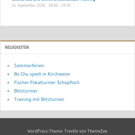
14. September 2026
18:00
-
19:30
NEUIGKEITEN
Sommerferien
Bo Chu spielt in Kirchseeon
Fischer Pokalturnier Schopfloch
Blitzturnier
Training mit Blitzturnier
WordPress-Theme: Treville von ThemeZee.