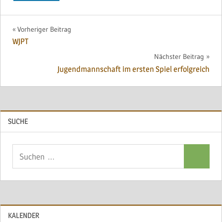
Beitragsnavigation
Vorheriger Beitrag
WJPT
Nächster Beitrag
Jugendmannschaft im ersten Spiel erfolgreich
SUCHE
Suchen
Suchen
nach:
KALENDER