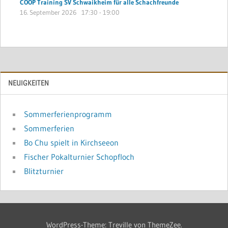
COOP Training SV Schwaikheim für alle Schachfreunde
16. September 2026
17:30
-
19:00
NEUIGKEITEN
Sommerferienprogramm
Sommerferien
Bo Chu spielt in Kirchseeon
Fischer Pokalturnier Schopfloch
Blitzturnier
WordPress-Theme: Treville von ThemeZee.