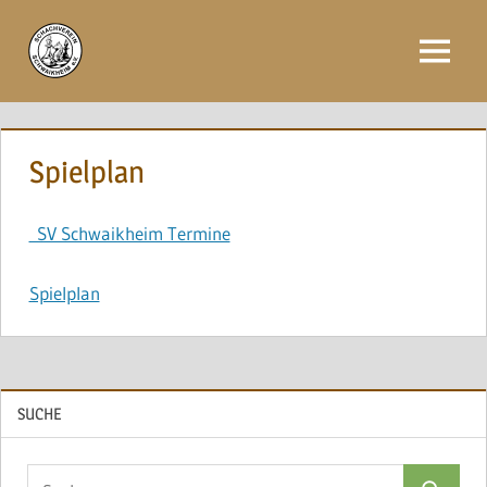
Zum
Inhalt
Menü
springen
Spielplan
SV Schwaikheim Termine
Spielplan
SUCHE
Suchen