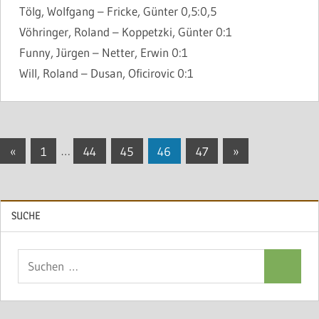
Tölg, Wolfgang – Fricke, Günter 0,5:0,5
Vöhringer, Roland – Koppetzki, Günter 0:1
Funny, Jürgen – Netter, Erwin 0:1
Will, Roland – Dusan, Oficirovic 0:1
Seitennummerierung
Vorherige
Nächste
«
1
…
44
45
46
47
»
Beiträge
Beiträge
der
Beiträge
SUCHE
Suchen
Suchen
nach: