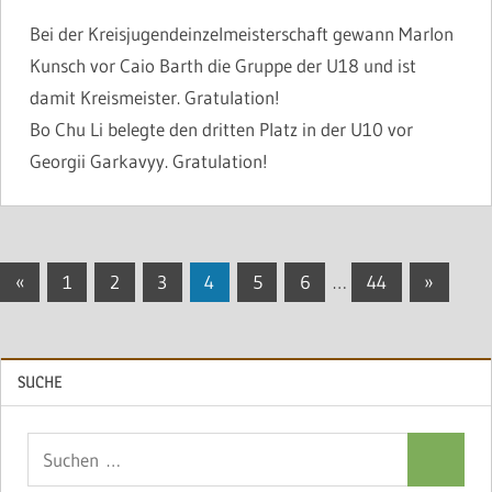
Bei der Kreisjugendeinzelmeisterschaft gewann Marlon
Kunsch vor Caio Barth die Gruppe der U18 und ist
damit Kreismeister. Gratulation!
Bo Chu Li belegte den dritten Platz in der U10 vor
Georgii Garkavyy. Gratulation!
Seitennummerierung
Vorherige
Nächste
«
1
2
3
4
5
6
…
44
»
Beiträge
Beiträge
der
Beiträge
SUCHE
Suchen
Suchen
nach: