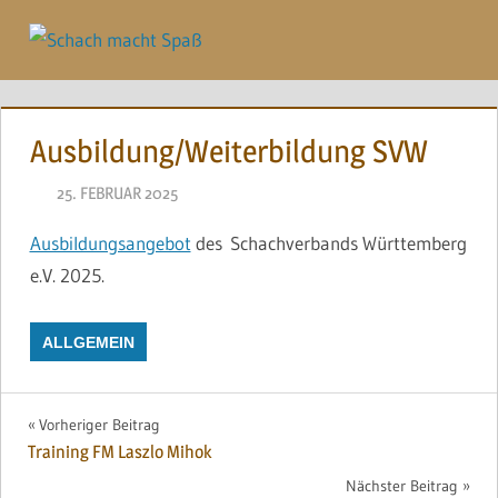
Zum
Inhalt
Menü
springen
Ausbildung/Weiterbildung SVW
25. FEBRUAR 2025
NAEGELE
Ausbildungsangebot
des Schachverbands Württemberg
e.V. 2025.
ALLGEMEIN
Beitragsnavigation
Vorheriger Beitrag
Training FM Laszlo Mihok
Nächster Beitrag